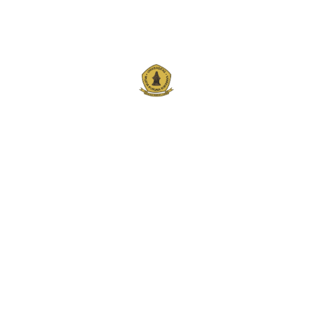
Bagi mahasiswa Informatika yang ambil mata kuliah proposal
TA, Seminar Hasil dan Tugas Akhir.
Jadwal Pendaftarannya dan batas terakhir pendaftaran.
Lampiran
Peng Pro TA Sem TA TA GNP 2022-2023.pdf